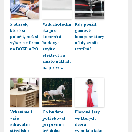
5 otázek,
Vzduchotechn
Kdy použít
které si
ika pro
gumové
položit, než si
komerční
kompenzátory
vyberete firmu
budovy:
a kdy zvolit
na BOZP a PO
zvyšte
textilní?
efektivitu a
snižte náklady
na provoz
Vybavíme i
Co budete
Plesové šaty,
vaše
potřebovat
ve kterých
zdravotní
při prvním
dcera
středisko
tréninku
vypadala jako