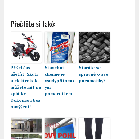
Přečtěte si také:
Přišel čas
Stavební
Staráte se
ušetřit. Skútr
chemie je
správně o své
a elektrokolo
všudypřítomn
pneumatiky?
můžete mít na
ým
splátky.
pomocníkem
Dokonce i bez
navýšení!