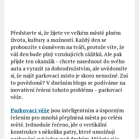
Představte si, že žijete ve velkém městě plném
života, kultury a možností. Každý den se
probouzíte s úsměvem na tváři, protože víte, že
váš den bude plný vzrušujících zážitků. Ale pak
přijde ten okamžik – chcete nasednout do svého
auta a vyrazit za dobrodružstvím, ale uvědomíte
si, že najít parkovací místo je skoro nemožné. Zní
to povědomě? V dnešním blogu se podíváme na
inovativní řešení tohoto problému – parkovací
věže.
Parkovací věže
jsou inteligentním a úsporným
řešením pro mnohá přeplněná města po celém
světě. Jednoduše řečeno, jde o vertikální
konstrukce s několika patry, které umožňují
parkování aut jeden nad druhým. Můžete si je