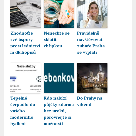
Zhodnoťte
Nenechte se
Pravidelně
své úspory
sklátit
navštěvovat
prostřednictví
chřipkou
zubaře Praha
m dluhopisů
se vyplatí
Tepelné
Kdo nabízí
Do Prahy na
čerpadlo do
půjčky zdarma
víkend
vašeho
bez úroků,
moderního
porovnejte si
bydlení
možnosti