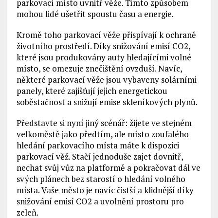
parkovací místo uvnitř věže. Tímto způsobem
mohou lidé ušetřit spoustu času a energie.
Kromě toho parkovací věže přispívají k ochraně
životního prostředí. Díky snižování emisí CO2,
které jsou produkovány auty hledajícími volné
místo, se omezuje znečištění ovzduší. Navíc,
některé parkovací věže jsou vybaveny solárními
panely, které zajišťují jejich energetickou
soběstačnost a snižují emise skleníkových plynů.
Představte si nyní jiný scénář: žijete ve stejném
velkoměstě jako předtím, ale místo zoufalého
hledání parkovacího místa máte k dispozici
parkovací věž. Stačí jednoduše zajet dovnitř,
nechat svůj vůz na platformě a pokračovat dál ve
svých plánech bez starostí o hledání volného
místa. Vaše město je navíc čistší a klidnější díky
snižování emisí CO2 a uvolnění prostoru pro
zeleň.