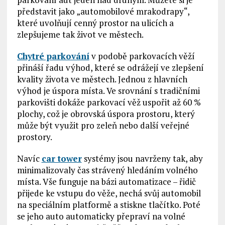
představit jako „automobilové mrakodrapy“,
které uvolňují cenný prostor na ulicích a
zlepšujeme tak život ve městech.
Chytré parkování
v podobě parkovacích věží
přináší řadu výhod, které se odrážejí ve zlepšení
kvality života ve městech. Jednou z hlavních
výhod je úspora místa. Ve srovnání s tradičními
parkovišti dokáže parkovací věž uspořit až 60 %
plochy, což je obrovská úspora prostoru, který
může být využit pro zeleň nebo další veřejné
prostory.
Navíc
car tower
systémy jsou navrženy tak, aby
minimalizovaly čas strávený hledáním volného
místa. Vše funguje na bázi automatizace – řidič
přijede ke vstupu do věže, nechá svůj automobil
na speciálním platformě a stiskne tlačítko. Poté
se jeho auto automaticky přepraví na volné